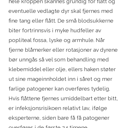
hele kroppen skannes grundig for flått og
eventuelle vedlagte dyr skal fjernes med
fine tang eller flått. De små blodsukkerne
biter fortrinnsvis i myke hudfeller av
popliteal fossa, lyske og armhule. Når
fjerne blåmerker eller rotasjoner av dyrene
bør unngås så vel som behandling med
klebemiddel eller olje, ellers haken støter
ut sine mageinnholdet inn i såret og mer
farlige patogener kan overføres tydelig.
Hvis flåttene fjernes umiddelbart etter bitt,
er infeksjonsrisikoen relativt lav, ifølge
eksperterne, siden bare få få patogener
overføres i de første 24 timene.