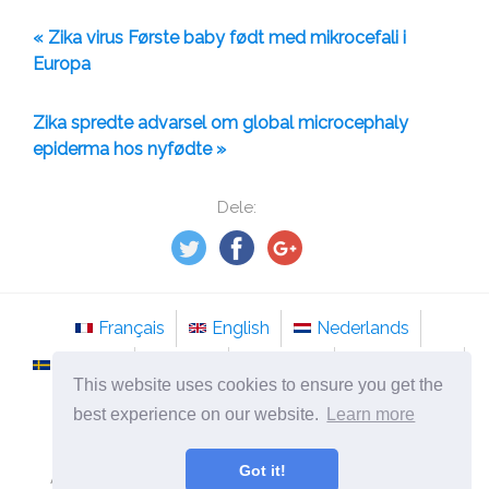
« Zika virus Første baby født med mikrocefali i
Europa
Zika spredte advarsel om global microcephaly
epiderma hos nyfødte »
Dele:
Français
English
Nederlands
Svenska
Norsk
Italiano
Português
This website uses cookies to ensure you get the
Românesc
best experience on our website.
Learn more
©
2026
no.tso-stockholm.com
Got it!
Alternativ medisin og metoder for behandling av