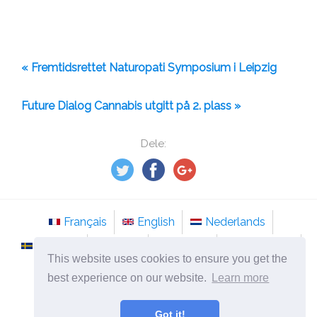
« Fremtidsrettet Naturopati Symposium i Leipzig
Future Dialog Cannabis utgitt på 2. plass »
Dele:
Français
English
Nederlands
Svenska
Norsk
Italiano
Português
This website uses cookies to ensure you get the
Românesc
best experience on our website.
Learn more
©
2026
no.tso-stockholm.com
Got it!