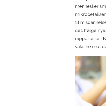
mennesker smit
mikrocefaliser
til misdannelse
det. Ifølge ny
rapporterte i 
vaksine mot det