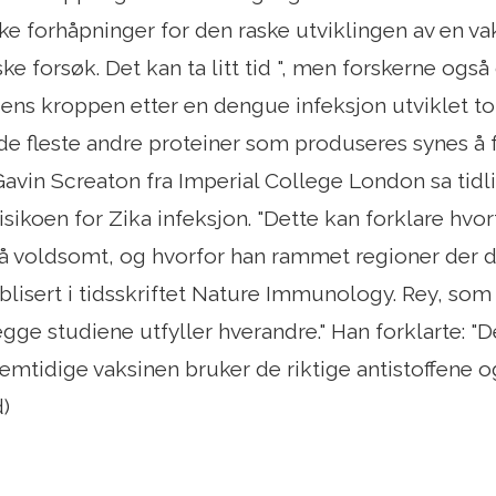
ke forhåpninger for den raske utviklingen av en va
ske forsøk. Det kan ta litt tid ", men forskerne og
ns kroppen etter en dengue infeksjon utviklet to
r, de fleste andre proteiner som produseres synes 
 Gavin Screaton fra Imperial College London sa ti
isikoen for Zika infeksjon. "Dette kan forklare hvo
å voldsomt, og hvorfor han rammet regioner der de
blisert i tidsskriftet Nature Immunology. Rey, som 
egge studiene utfyller hverandre." Han forklarte: "D
fremtidige vaksinen bruker de riktige antistoffene o
d)