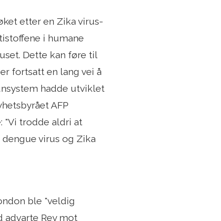
øket etter en Zika virus-
ntistoffene i humane
uset. Dette kan føre til
r fortsatt en lang vei å
munsystem hadde utviklet
nyhetsbyrået AFP
 "Vi trodde aldri at
t dengue virus og Zika
ondon ble "veldig
id advarte Rey mot