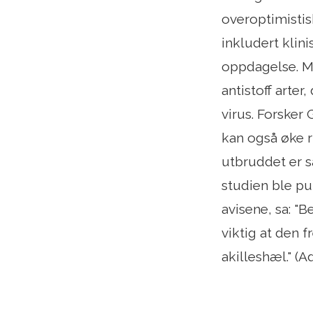
overoptimistis
inkludert klini
oppdagelse. Me
antistoff arte
virus. Forsker
kan også øke r
utbruddet er s
studien ble pu
avisene, sa: "B
viktig at den 
akilleshæl." (A