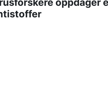
irusforskere oppdager e
ntistoffer