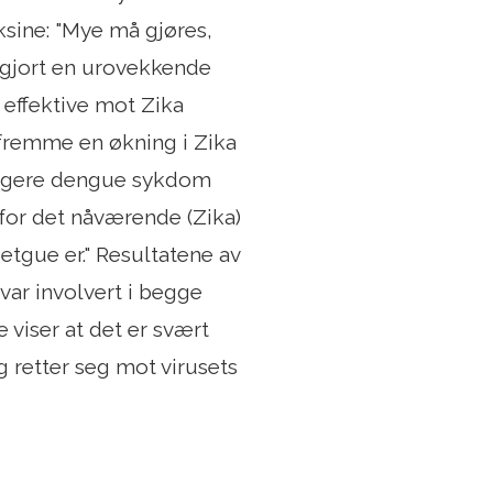
ksine: "Mye må gjøres,
så gjort en urovekkende
 effektive mot Zika
å fremme en økning i Zika
dligere dengue sykdom
rfor det nåværende (Zika)
tgue er." Resultatene av
var involvert i begge
e viser at det er svært
g retter seg mot virusets