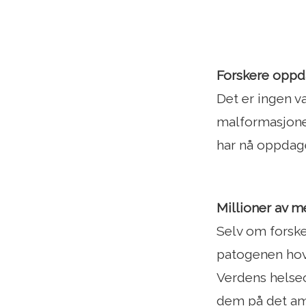
Forskere oppda
Det er ingen v
malformasjoner
har nå oppdage
Millioner av m
Selv om forske
patogenen hove
Verdens helseo
dem på det ame