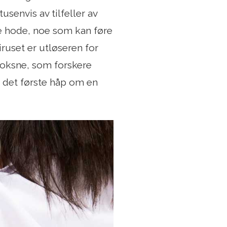
senvis av tilfeller av
te hode, noe som kan føre
iruset er utløseren for
voksne, som forskere
 det første håp om en