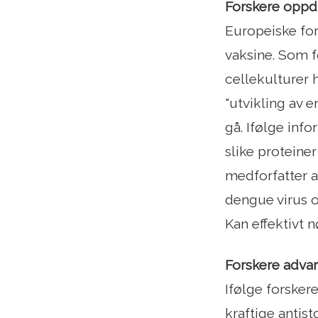
Forskere oppda
Europeiske fors
vaksine. Som fo
cellekulturer h
"utvikling av e
gå. Ifølge inf
slike proteine
medforfatter av
dengue virus o
Kan effektivt nø
Forskere adva
Ifølge forsker
kraftige antis