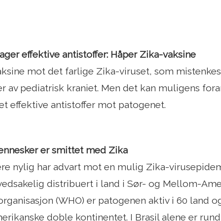
ger effektive antistoffer: Håper Zika-vaksine
aksine mot det farlige Zika-viruset, som mistenkes
 av pediatrisk kraniet. Men det kan muligens fora
t effektive antistoffer mot patogenet.
ennesker er smittet med Zika
re nylig har advart mot en mulig Zika-virusepidem
dsakelig distribuert i land i Sør- og Mellom-Ameri
rganisasjon (WHO) er patogenen aktiv i 60 land og t
rikanske doble kontinentet. I Brasil alene er rund