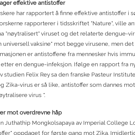
ger effektive antistoffer
kere har rapportert å finne effektive antistoffer i s
rskerne rapporterer i tidsskriftet "Nature", ville a
a "nøytralisert" viruset og det relaterte dengue-vir
n universell vaksine" mot begge virusene, men det e
ormasjonen er antistoffene fra mennesker hvis im
r etter en dengue-infeksjon. Ifølge en rapport fra 
 studien Felix Rey sa den franske Pasteur Institute:
g Zika-virus er så like, antistoffer som dannes mo
ytralisere virus ".
rer mot overdrevne håp
en Juthathip Mongkolsapaya av Imperial College L
toffer" oppdaget for første gang mot Zika. Imidlert