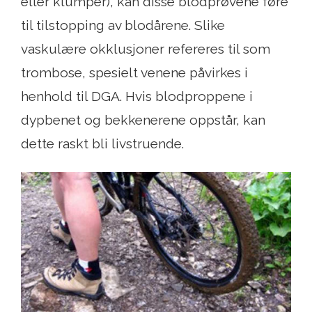
eller klumper), kan disse blodprøvene føre
til tilstopping av blodårene. Slike
vaskulære okklusjoner refereres til som
trombose, spesielt venene påvirkes i
henhold til DGA. Hvis blodproppene i
dypbenet og bekkenerene oppstår, kan
dette raskt bli livstruende.