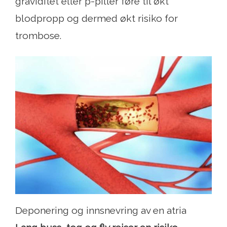
graviditet eller p-piller føre til økt
blodpropp og dermed økt risiko for
trombose.
Deponering og innsnevring av en atria