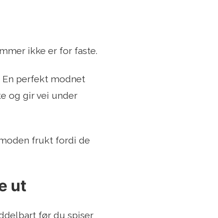
mer ikke er for faste.
r. En perfekt modnet
e og gir vei under
 moden frukt fordi de
e ut
ddelbart før du spiser