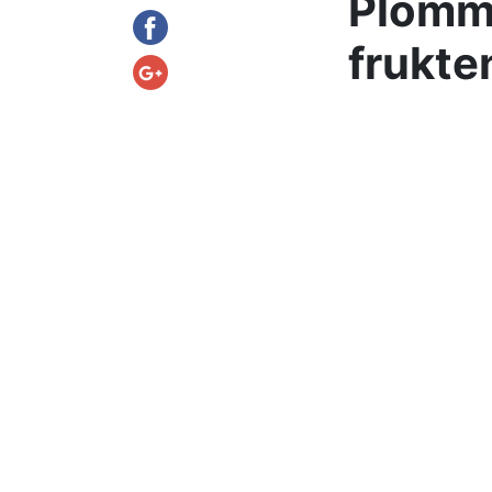
Plomme
frukten