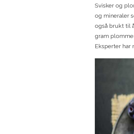
Svisker og plo
og mineraler s
også brukt til
gram plommer h
Eksperter har 