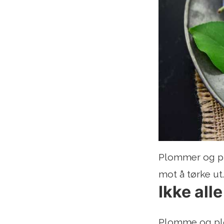
Plommer og plo
mot å tørke ut
Ikke al
Plomme og plom