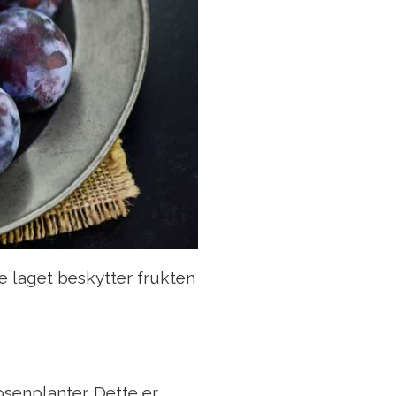
e laget beskytter frukten
senplanter. Dette er