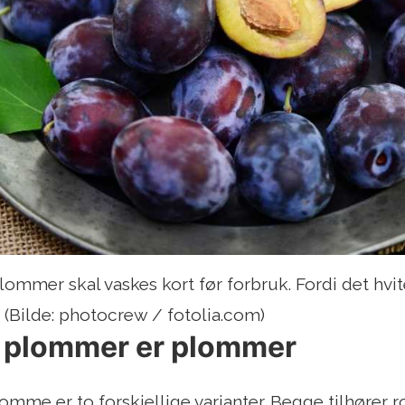
mmer skal vaskes kort før forbruk. Fordi det hvit
. (Bilde: photocrew / fotolia.com)
le plommer er plommer
me er to forskjellige varianter. Begge tilhører ro