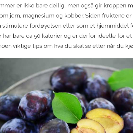
mmer er ikke bare deilig, men også gir kroppen m
om jern, magnesium og kobber. Siden fruktene er rik
 å stimulere fordøyelsen eller som et hjemmiddel f
ar bare ca 50 kalorier og er derfor ideelle for et 
noen viktige tips om hva du skal se etter når du kjø