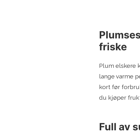
Plumseso
friske
Plum elskere ka
lange varme pe
kort før forbru
du kjøper fruk
Full av 