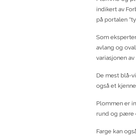
indikert av F
på portalen "t
Som eksperten
avlang og oval
variasjonen av 
De mest blå-vio
også et kjennet
Plommen er imi
rund og pære o
Farge kan også