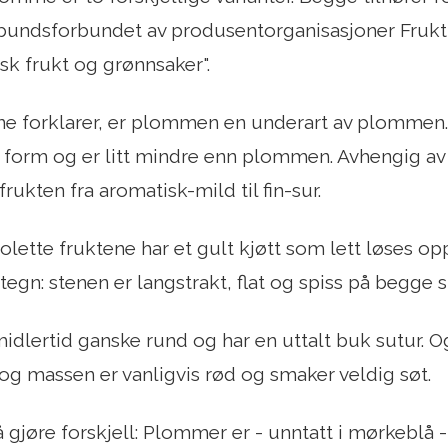
orbundsforbundet av produsentorganisasjoner Fruk
ysk frukt og grønnsaker".
e forklarer, er plommen en underart av plommen. 
 form og er litt mindre enn plommen. Avhengig av 
frukten fra aromatisk-mild til fin-sur.
lette fruktene har et gult kjøtt som lett løses opp
egn: stenen er langstrakt, flat og spiss på begge s
dlertid ganske rund og har en uttalt buk sutur. O
g massen er vanligvis rød og smaker veldig søt.
 gjøre forskjell: Plommer er - unntatt i mørkeblå - 