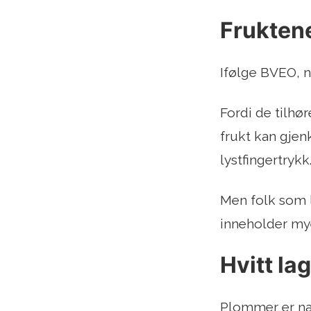
Frukten
Ifølge BVEO, n
Fordi de tilhø
frukt kan gjen
lystfingertrykk
Men folk som l
inneholder my
Hvitt la
Plommer er nat