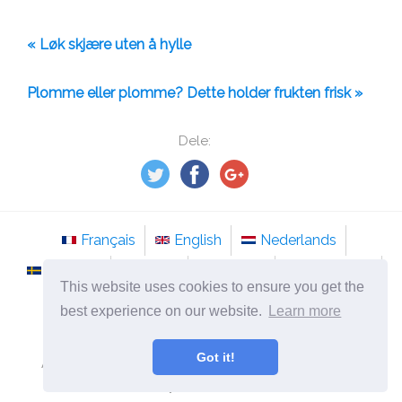
« Løk skjære uten å hylle
Plomme eller plomme? Dette holder frukten frisk »
Dele:
Français
English
Nederlands
Svenska
Norsk
Italiano
Português
This website uses cookies to ensure you get the
Românesc
best experience on our website.
Learn more
©
2026
no.tso-stockholm.com
Got it!
Alternativ medisin og metoder for behandling av
sykdommer.